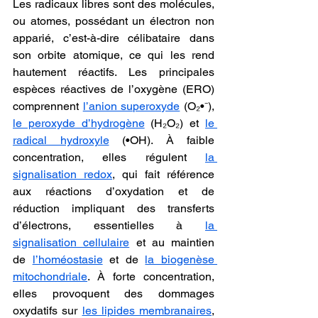
Les radicaux libres sont des molécules, 
ou atomes, possédant un électron non 
apparié, c’est-à-dire célibataire dans 
son orbite atomique, ce qui les rend 
hautement réactifs. Les principales 
espèces réactives de l’oxygène (ERO) 
comprennent 
l’anion superoxyde
 (O₂•⁻), 
le peroxyde d’hydrogène
 (H₂O₂) et 
le 
radical hydroxyle
 (•OH). À faible 
concentration, elles régulent 
la 
signalisation redox
, qui fait référence 
aux réactions d’oxydation et de 
réduction impliquant des transferts 
d’électrons, essentielles à 
la 
signalisation cellulaire
 et au maintien 
de 
l’homéostasie
 et de 
la biogenèse 
mitochondriale
. À forte concentration, 
elles provoquent des dommages 
oxydatifs sur 
les lipides membranaires
, 