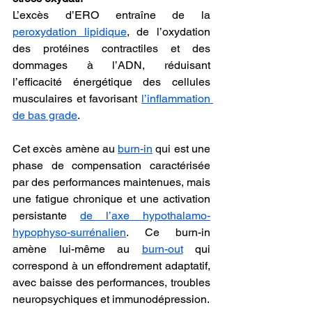
L’excès d’ERO entraîne de la 
peroxydation lipidique
, de l’oxydation 
des protéines contractiles et des 
dommages à l’ADN, réduisant 
l’efficacité énergétique des cellules 
musculaires et favorisant 
l’inflammation 
de bas grade
.
Cet excès amène au 
burn-in
 qui est une 
phase de compensation caractérisée 
par des performances maintenues, mais 
une fatigue chronique et une activation 
persistante 
de l’axe hypothalamo-
hypophyso-surrénalien
. Ce burn-in 
amène lui-même au 
burn-out
 qui 
correspond à un effondrement adaptatif, 
avec baisse des performances, troubles 
neuropsychiques et immunodépression.