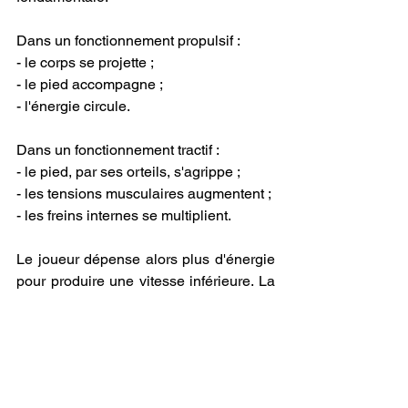
Dans un fonctionnement propulsif :
- le corps se projette ;
- le pied accompagne ;
- l'énergie circule.
Dans un fonctionnement tractif :
- le pied, par ses orteils, s'agrippe ;
- les tensions musculaires augmentent ;
- les freins internes se multiplient.
Le joueur dépense alors plus d'énergie 
pour produire une vitesse inférieure. La 
sensation subjective est souvent celle 
de « 
pousser plus fort
 », alors que le 
problème réside précisément dans cet 
excès d'interventions musculaires ou de 
« 
forcite 
».