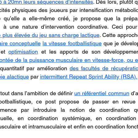
15 à 20mn leurs séquences d’intensités
. Dès lors, plutôt 
ités physiques des joueurs par intensification métaboli
 qu’elle a elle-même créé, je propose que la prépar
se à une nature d’intervention coordinative. Ceci pou
e plus élevée du jeu sans charge lactique
. Cette approche
aire conceptuelle
la vitesse footballistique
 que je dévelo
 et 
optimisation
 et les apports de son développement 
ontée de la puissance musculaire en vitesse-force, ou e
uantitatif par amélioration 
des facultés de récupération
ie alactique
 par 
intermittent Repeat Sprint Ability (RSA).
out dans l’ambition de définir 
un référentiel commun
 d’
footballistique, ce post propose de passer en revue s
mence par introduire la notion de coordination qu’
tuelle, en coordination systémique, en coordination 
sculaire et intramusculaire et enfin en coordination fonct