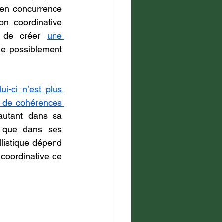
 en concurrence 
on coordinative 
n de créer 
une 
de possiblement 
ui-ci n’est plus 
 de cohérences 
autant dans sa 
s que dans ses 
listique dépend 
coordinative de 