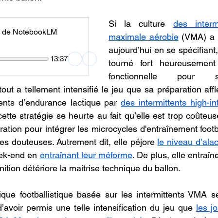
Si la culture 
des interm
 de NotebookLM
maximale aérobie
 (VMA) a 
aujourd’hui en se spécifiant, 
13:37
tourné fort heureusement 
fonctionnelle pour s
out a tellement intensifié le jeu que sa préparation aff
nts d’endurance lactique par 
des intermittents high-int
 cette stratégie se heurte au fait qu’elle est trop coûteu
ation pour intégrer les microcycles d'entraînement footba
s douteuses. Autrement dit, elle péjore 
le niveau d’alac
ek-end en 
entraînant leur méforme
. De plus, elle entraîn
inition détériore la maitrise technique du ballon.
que footballistique basée sur les intermittents VMA se
’avoir permis une telle intensification du jeu que 
les jo