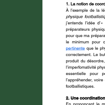
1. La notion de coord
À l’exemple de la l
physique footballisti
j’entends l’idée d’«
préparateurs physiqu
pour que ma préparati
le minimum pour o
pertinente
 que le ph
correctement. Le but
produit du désordre,
l’imperfomativité phy
essentielle pour p
l’appréhender, voire
footballistiques.
2. Une coordination
En prononçant le m