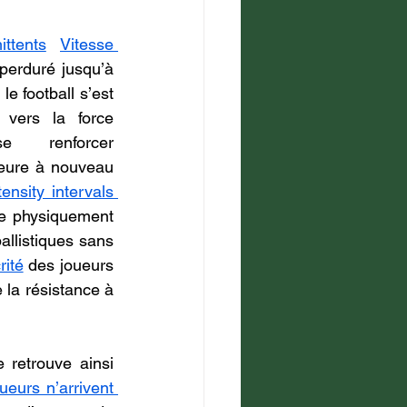
ittents
Vitesse 
perduré jusqu’à 
le football s’est 
vers la force 
e renforcer 
leure à nouveau 
ensity intervals 
se physiquement 
llistiques sans 
rité
 des joueurs 
e la résistance à 
 retrouve ainsi 
ueurs n’arrivent 