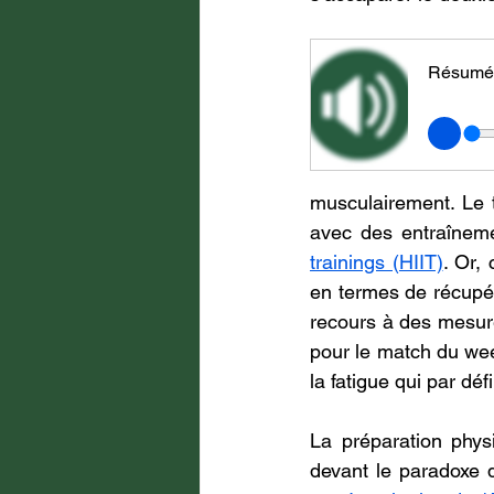
Résumé
musculairement. Le t
avec des entraîneme
trainings (HIIT)
. Or,
en termes de récupér
recours à des mesure
pour le match du we
la fatigue qui par déf
La préparation physi
devant le paradoxe d