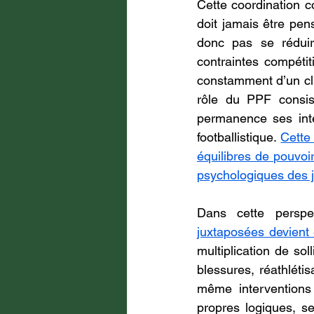
Cette coordination co
doit jamais être pe
donc pas se réduire
contraintes compétiti
constamment d’un club 
rôle du PPF consis
permanence ses inter
footballistique. 
Cette
équilibres de pouvoir
psychologiques des jo
Dans cette perspe
juxtaposées devient 
multiplication de soll
blessures, réathlétis
même interventions
propres logiques, s