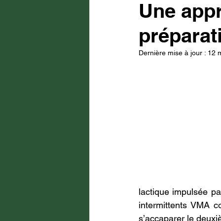
Une appr
préparat
Dernière mise à jour :
12 
lactique impulsée par 
intermittents VMA c
s’accaparer le deuxi