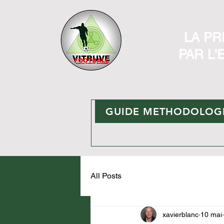
LA PR
PAR L
'
GUIDE METHODOLOGI
All Posts
xavierblanc
10 mai