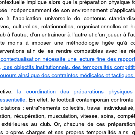
ntextuelle implique alors que la préparation physique foo
nsée indépendamment de son environnement d’application
 à l’application universelle de contenus standardis
ves, culturelles, relationnelles, organisationnelles et h
à l’autre, d’un entraîneur à l’autre et d’un joueur à l’aut
te moins à imposer une méthodologie figée qu’à con
ventions afin de les rendre compatibles avec les réal
 contextualisation nécessite une lecture fine des rappor
, des objectifs institutionnels, des temporalités compétiti
ueurs ainsi que des contraintes médicales et tactiques de
ctive, 
la coordination des préparations physiques fo
essentielle
. En effet, le football contemporain confronte
icitations : entraînements collectifs, travail individualisé
ation, récupération, musculation, vitesse, soins, compéti
 extérieures au club. Or, chacune de ces préparatio
es propres charges et ses propres temporalités ainsi q