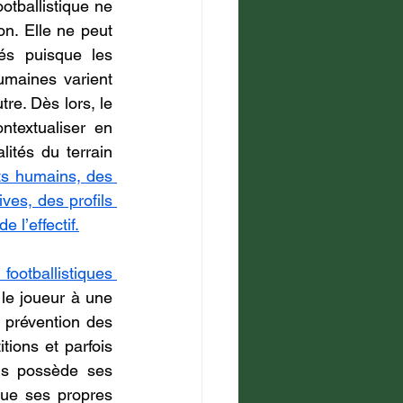
tballistique ne 
. Elle ne peut 
és puisque les 
umaines varient 
re. Dès lors, le 
textualiser en 
ités du terrain 
ts humains, des 
ves, des profils 
 l’effectif.
otballistiques 
 le joueur à une 
, prévention des 
tions et parfois 
ns possède ses 
ue ses propres 