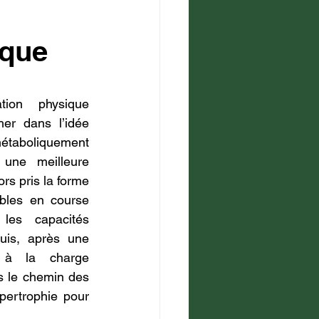
ique
tion physique 
her dans l’idée 
étaboliquement 
une meilleure 
rs pris la forme 
bles en course 
les capacités 
uis, après une 
n à la charge 
is le chemin des 
ertrophie pour 