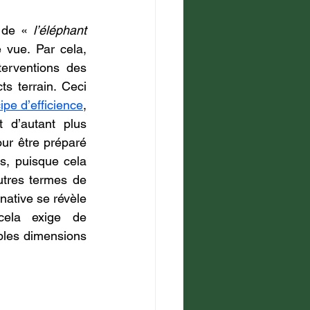
 de « 
l’éléphant 
 vue. Par cela, 
terventions des 
s terrain. Ceci 
ipe d’efficience
, 
 est d’autant plus 
ur être préparé 
s, puisque cela 
utres termes de 
native se révèle 
 cela exige de 
ples dimensions 