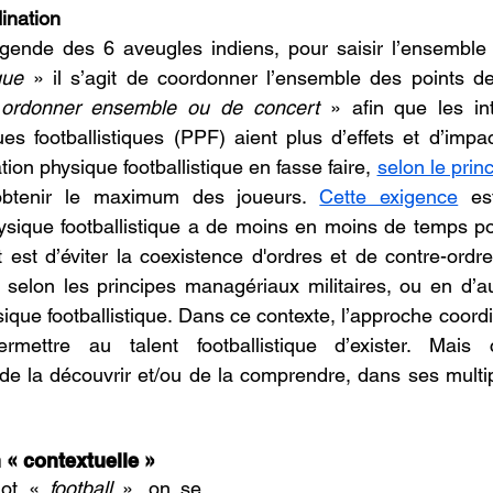
ination
égende des 6 aveugles indiens, pour saisir l’ensemble
que
 » il s’agit de coordonner l’ensemble des points de
 
ordonner ensemble ou de concert
 » afin que les in
es footballistiques (PPF) aient plus d’effets et d’impact
on physique footballistique en fasse faire, 
selon le princ
btenir le maximum des joueurs. 
Cette exigence
ysique footballistique a de moins en moins de temps po
 est d’éviter la coexistence d'ordres et de contre-ordre
 selon les principes managériaux militaires, ou en d’a
sique footballistique. Dans ce contexte, l’approche coordi
ermettre au talent footballistique d’exister. Mais
 de la découvrir et/ou de la comprendre, dans ses multi
 « contextuelle » 
ot « 
football
 », on se 