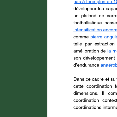
pas à tenir plus de 
développer les capac
un plafond de verre
footballistique pas
intensification encor
comme 
pierre angul
telle par extraction
amélioration de 
la m
son développement q
d’endurance 
anaérob
Dans ce cadre et surt
cette coordination 
dimensions. Il com
coordination contex
coordinations intermu