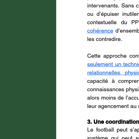
intervenants. Sans c
ou d’épuiser inutile
contextuelle du P
cohérence
 d’ensemb
les contredire.
Cette approche cont
seulement un techni
relationnelles, phy
capacité à compren
connaissances physio
alors moins de l’acc
leur agencement au s
3. Une coordinatio
Le football peut s’
système qui peut s