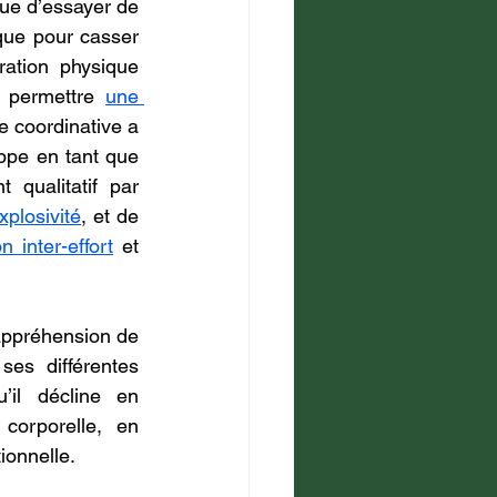
que d’essayer de 
que pour casser 
ation physique 
r permettre 
une 
 coordinative a 
ppe en tant que 
qualitatif par 
xplosivité
, et de 
 inter-effort
 et 
appréhension de 
es différentes 
il décline en 
corporelle, en 
ionnelle.